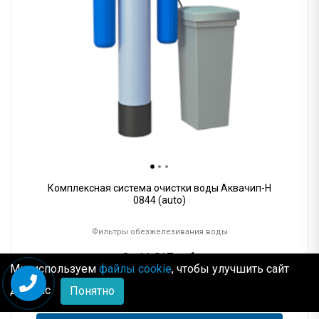
Комплексная система очистки воды Аквачип-H
0844 (auto)
Фильтры обезжелезивания воды
От
11 017
руб.
Мы используем
файлы cookie
, чтобы улучшить сайт
Рассрочка
от 54 руб.
для Вас
Понятно
В корзину