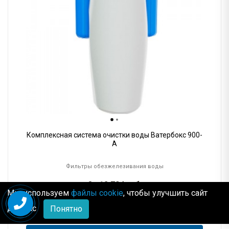
Комплексная система очистки воды Ватербокс 900-
А
Фильтры обезжелезивания воды
От
12 704
руб.
Мы используем
файлы cookie
, чтобы улучшить сайт
Рассрочка
от 63 руб.
для Вас
Понятно
В корзину