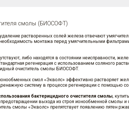
тителя смолы (БИОСОФТ)
удаление растворенных солей железа отвечают умягчител
 необходимость монтажа перед умягчительными фильтрам
утствуют, либо находятся в состоянии неисправности, же
Стандартная регенерация с использованием соляного раство
цидный очиститель смолы БИОСОФТ.
онообменных смол «Экволс» эффективно растворяет желе
 дренажную систему в процессе регенерации с помощью со
спользования бактерицидного очистителя смолы
, купит
в предотвращении выхода из строя ионообменной смолы и 
тель смолы «Экволс» препятствует появлению пятен ржавч