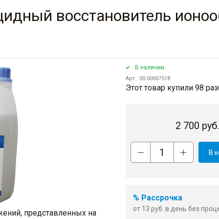
ицидный восстановитель ионо
В наличии
Арт.: 00.00007518
Этот товар купили 98 раз
2 700
руб
В 
% Рассрочка
от 13 руб. в день без про
жений, представленных на