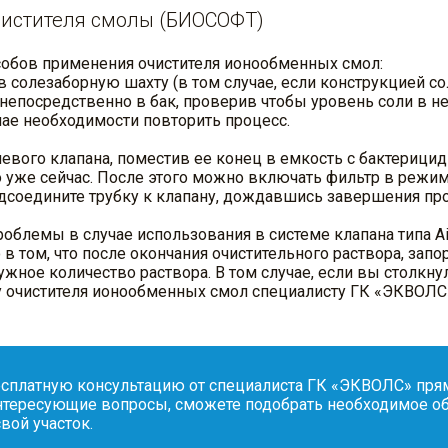
чистителя смолы (БИОСОФТ)
обов применения очистителя ионообменных смол:
 солезаборную шахту (в том случае, если конструкцией со
непосредственно в бак, проверив чтобы уровень соли в н
чае необходимости повторить процесс.
левого клапана, поместив ее конец в емкость с бактерици
 уже сейчас. После этого можно включать фильтр в режи
одсоедините трубку к клапану, дождавшись завершения пр
роблемы в случае использования в системе клапана типа A
в том, что после окончания очистительного раствора, за
нужное количество раствора. В том случае, если вы столкн
му очистителя ионообменных смол специалисту ГК «ЭКВОЛС
сплатную консультацию от специалиста ГК «ЭКВОЛС» прямо
нтересующие вопросы, сможете подобрать необходимое об
вой участок.