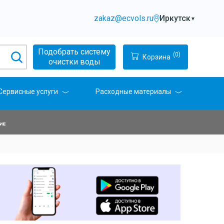
zakaz@ecvols.ru
Иркутск
▼
Подобрать систему
(0)
Корзина
очистки воды
Сервисные услуги
Расходные материалы