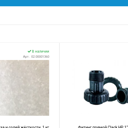
В наличии
Арт.: 02.00001360
 и солей жёсткости, 1 кг
Фитинг прямой Clack НР 1"