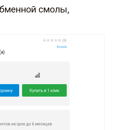
обменной смолы,
(0)
Ecvols
(a)
.
корзину
Купить в 1 клик
центов на срок до 6 месяцев