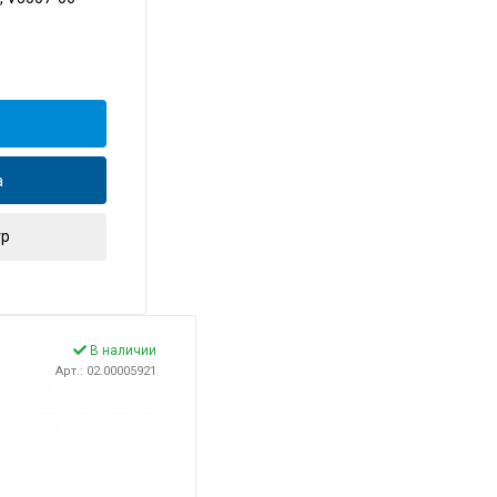
а
тр
В наличии
Арт.: 02.00005921