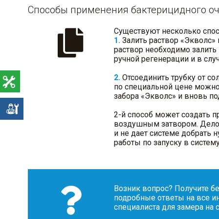
Способы применения бактерицидного о
Существуют несколько спос
1.
Залить раствор «Экволс» в
раствор необходимо залить 
ручной регенерации и в слу
2.
Отсоединить трубку от со
по специальной цене можно
забора «Экволс» и вновь п
е
2-й способ может создать п
воздушным затвором. Дело 
и не дает системе добрать 
работы по запуску в систе
Возник вопрос? Получите бе
подробные ответы на все и
специалиста для замера на с