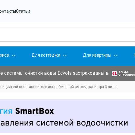
онтакты
Статьи
оков
Для коттеджа
Для квартиры
е системы очистки воды Ecvols застрахованы в
терицидный восстановитель ионообменной смолы, канистра 3 литра