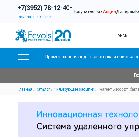
+7(3952) 78-12-40
▼
Акции
Дилерам
К
Покупателям
▼
Заказать звонок
Промышленная водоподготовка и очистка ст
Вс
Главная
Каталог
Фильтрующие засыпки
Реагент Биософт, бак