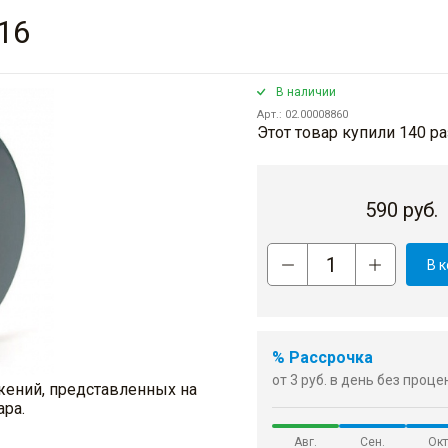
16
В наличии
Арт.: 02.00008860
Этот товар купили 140 ра
590
руб.
В 
% Рассрочка
от 3 руб. в день без проц
жений, представленных на
ара.
Авг.
Сен.
Окт