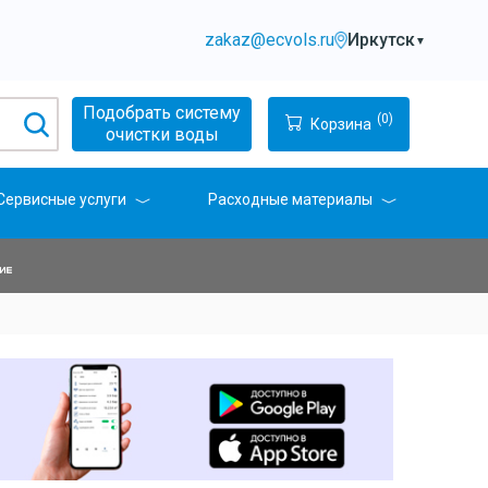
zakaz@ecvols.ru
Иркутск
▼
Подобрать систему
(0)
Корзина
очистки воды
Сервисные услуги
Расходные материалы