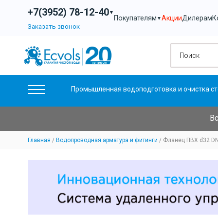
+7(3952) 78-12-40
▼
Акции
Дилерам
К
Покупателям
▼
Заказать звонок
Промышленная водоподготовка и очистка ст
Вс
Главная
Водопроводная арматура и фитинги
Фланец ПВХ d32 D