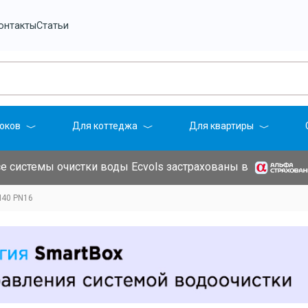
онтакты
Статьи
оков
Для коттеджа
Для квартиры
е системы очистки воды Ecvols застрахованы в
N40 PN16