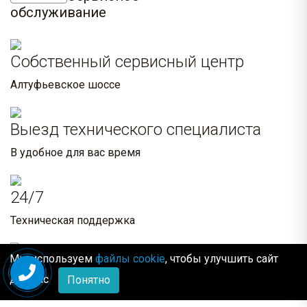
обслуживание
Собственный сервисный центр
Алтуфьевское шоссе
Выезд технического специалиста
В удобное для вас время
24/7
Техническая поддержка
Мы используем
файлы cookie
, чтобы улучшить сайт
Всегда в наличии
для Вас
Понятно
Комплектующие и расходные материалы