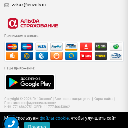
zakaz@ecvols.ru
Принимаем к оплате:
Наше приложение:
Copyright © 2026 ГК "Экволс" | Все права защищены. |
Карта сайта
|
Политика конфиденциальности
ИНН: 7716862751 ОРГН: 1177746643062
Мы используем
файлы cookie
, чтобы улучшить сайт
для Вас
Понятно