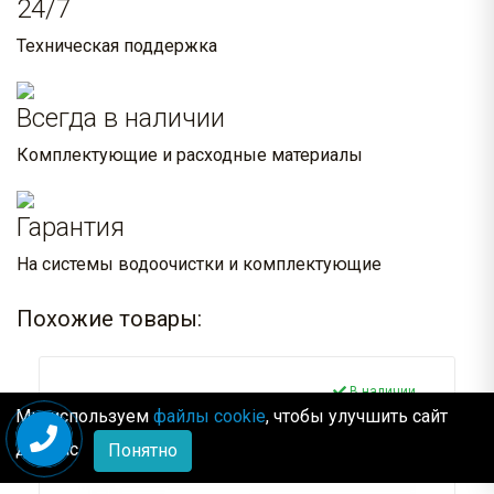
24/7
Техническая поддержка
Всегда в наличии
Комплектующие и расходные материалы
Гарантия
На системы водоочистки и комплектующие
Похожие товары:
В наличии
Арт.: 01.CH005999
Мы используем
файлы cookie
, чтобы улучшить сайт
для Вас
Понятно