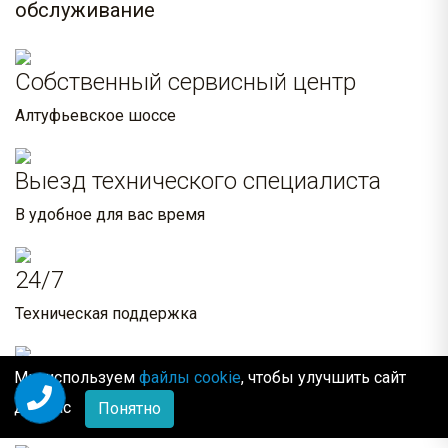
обслуживание
Собственный сервисный центр
Алтуфьевское шоссе
Выезд технического специалиста
В удобное для вас время
24/7
Техническая поддержка
Всегда в наличии
Мы используем
файлы cookie
, чтобы улучшить сайт
для Вас
Понятно
Комплектующие и расходные материалы