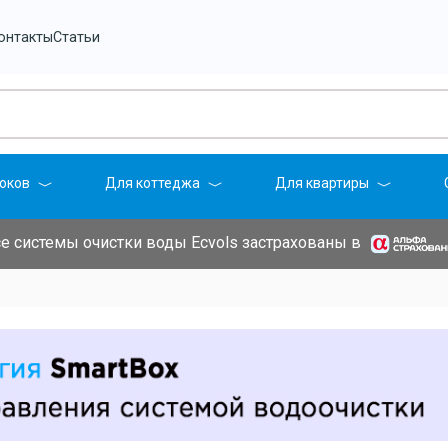
онтакты
Статьи
оков
Для коттеджа
Для квартиры
е системы очистки воды Ecvols застрахованы в