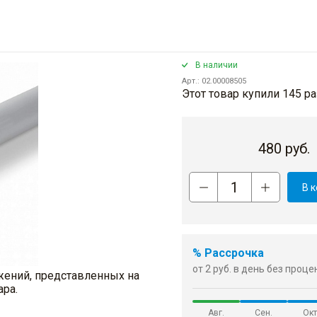
В наличии
Арт.: 02.00008505
Этот товар купили 145 ра
480
руб.
В 
% Рассрочка
от 2 руб. в день без проц
жений, представленных на
ара.
Авг.
Сен.
Окт