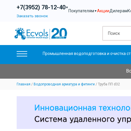
+7(3952) 78-12-40
▼
Акции
Дилерам
К
Покупателям
▼
Заказать звонок
Промышленная водоподготовка и очистка ст
Вс
Главная
Водопроводная арматура и фитинги
Труба ПП d32