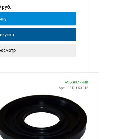
0
руб.
ину
окупка
росмотр
В наличии
Арт.: 02.DU.50.015