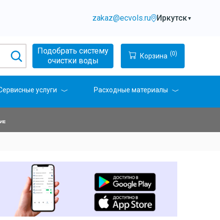
zakaz@ecvols.ru
Иркутск
▼
Подобрать систему
(0)
Корзина
очистки воды
Сервисные услуги
Расходные материалы