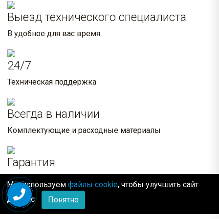
Выезд технического специалиста
В удобное для вас время
24/7
Техническая поддержка
Всегда в наличии
Комплектующие и расходные материалы
Гарантия
На системы водоочистки и комплектующие
Мы используем
файлы cookie
, чтобы улучшить сайт
для Вас
Понятно
Похожие товары: