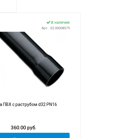
В наличии
Арт.: 02.00008579
а ПВХ с раструбом d32 PN16
360.00
руб.