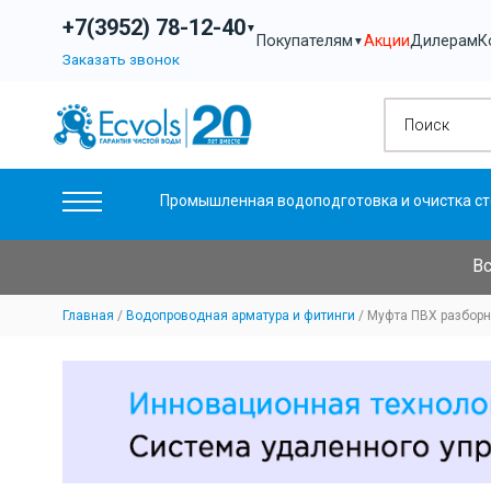
+7(3952) 78-12-40
▼
Акции
Дилерам
К
Покупателям
▼
Заказать звонок
Промышленная водоподготовка и очистка ст
Вс
Главная
Водопроводная арматура и фитинги
Муфта ПВХ разборна