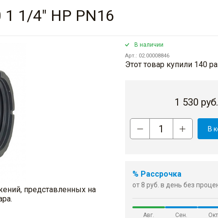
 1 1/4" НР PN16
В наличии
Арт.: 02.00008846
Этот товар купили 140 ра
1 530
руб
В 
% Рассрочка
от 8 руб. в день без проц
жений, представленных на
ара.
Авг.
Сен.
Окт