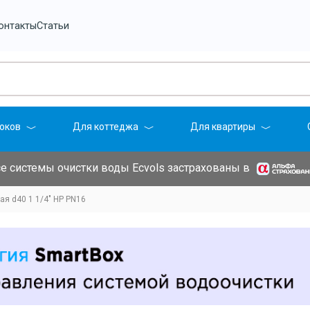
онтакты
Статьи
оков
Для коттеджа
Для квартиры
е системы очистки воды Ecvols застрахованы в
я d40 1 1/4" НР PN16