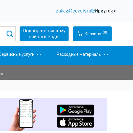
zakaz@ecvols.ru
Иркутск
▼
Подобрать систему
(0)
Корзина
очистки воды
Сервисные услуги
Расходные материалы