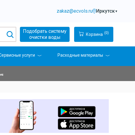
zakaz@ecvols.ru
Иркутск
▼
Подобрать систему
(0)
Корзина
очистки воды
Сервисные услуги
Расходные материалы