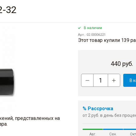
2-32
В наличии
Арт.: 02.00006221
Этот товар купили 139 ра
440
руб.
В 
% Рассрочка
от 2 руб. в день без проц
жений, представленных на
ара.
Авг.
Сен.
Окт