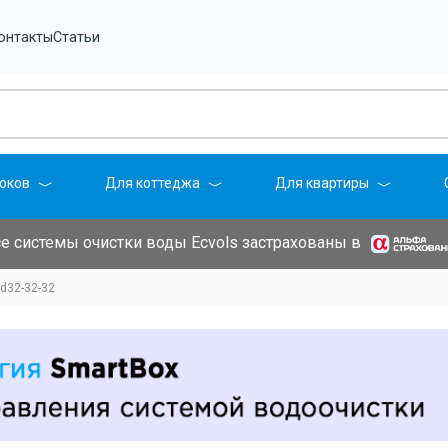
онтакты
Статьи
оков
Для коттеджа
Для квартиры
е системы очистки воды Ecvols застрахованы в
d32-32-32