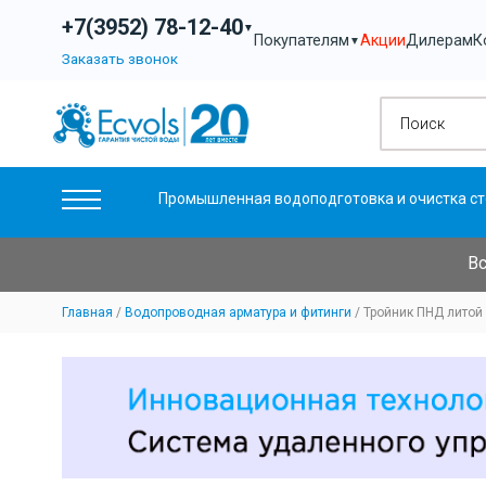
+7(3952) 78-12-40
▼
Акции
Дилерам
К
Покупателям
▼
Заказать звонок
Промышленная водоподготовка и очистка ст
Вс
Главная
Водопроводная арматура и фитинги
Тройник ПНД литой 